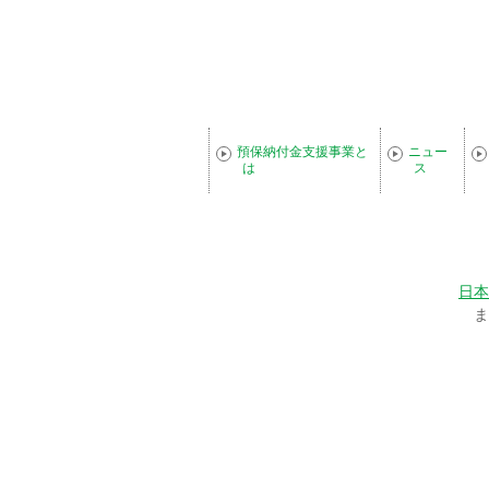
預保納付金支援事業と
ニュー
は
ス
日本
ま