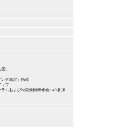
10回）
ビング滋賀」掲載
アップ
ーラムおよび秋期全国研修会への参加