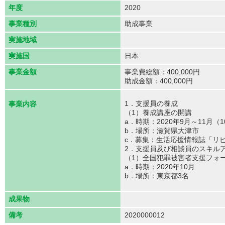
年度
2020
事業種別
助成事業
実施地域
実施国
日本
事業金額
事業費総額：400,000円
助成金額：400,000円
1．支援員の養成
事業内容
（1）養成講座の開講
a．時期：2020年9月～11月（
b．場所：滋賀県大津市
c．募集：生活応援情報誌「リ
2．支援員及び相談員のスキル
（1）全国犯罪被害者支援フォ
a．時期：2020年10月
b．場所：東京都3名
成果物
備考
2020000012