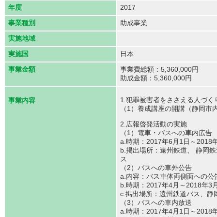
年度
2017
事業種別
助成事業
実施地域
実施国
日本
事業金額
事業費総額：5,360,000円
助成金額：5,360,000円
1.犯罪被害者をささえる人づく
事業内容
（1）養成講座の開講（静岡市内、
2.広報啓発活動の実施
（1）電車・バスへの車内広告
a.時期：2017年6月1日～2018
b.掲出場所：遠州鉄道、 静岡
ス
（2）バスへの車外公告
a.内容：バス車体両側面への公
b.時期：2017年4月～2018年3
c.掲出場所：遠州鉄道バス、静
（3）バスへの車内放送
a.時期：2017年4月1日～2018