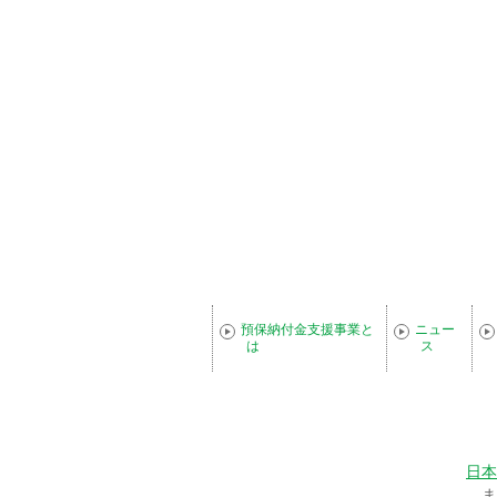
預保納付金支援事業と
ニュー
は
ス
日本
ま