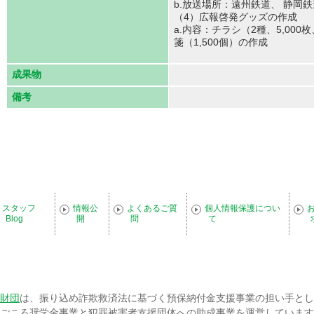
b.放送場所：遠州鉄道、 静岡
（4）広報啓発グッズの作成
a.内容：チラシ（2種、5,000
箋（1,500個）の作成
成果物
備考
スタッフ
情報公
よくあるご質
個人情報保護につい
Blog
開
問
て
財団
は、振り込め詐欺救済法に基づく預保納付金支援事業の担い手とし
ごころ奨学金事業と犯罪被害者支援団体への助成事業を運営しています