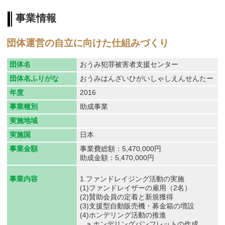
事業情報
団体運営の自立に向けた仕組みづくり
団体名
おうみ犯罪被害者支援センター
団体名ふりがな
おうみはんざいひがいしゃしえんせんたー
年度
2016
事業種別
助成事業
実施地域
実施国
日本
事業金額
事業費総額：5,470,000円
助成金額：5,470,000円
1.ファンドレイジング活動の実施
事業内容
(1)ファンドレイザーの雇用（2名）
(2)賛助会員の定着と新規獲得
(3)支援型自動販売機・募金箱の増設
(4)ホンデリング活動の推進
a.ホンデリングパンフレットの作成