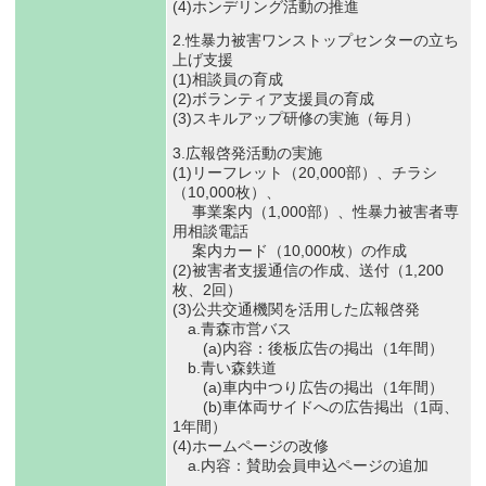
(4)ホンデリング活動の推進
2.性暴力被害ワンストップセンターの立ち
上げ支援
(1)相談員の育成
(2)ボランティア支援員の育成
(3)スキルアップ研修の実施（毎月）
3.広報啓発活動の実施
(1)リーフレット（20,000部）、チラシ
（10,000枚）、
事業案内（1,000部）、性暴力被害者専
用相談電話
案内カード（10,000枚）の作成
(2)被害者支援通信の作成、送付（1,200
枚、2回）
(3)公共交通機関を活用した広報啓発
a.青森市営バス
(a)内容：後板広告の掲出（1年間）
b.青い森鉄道
(a)車内中つり広告の掲出（1年間）
(b)車体両サイドへの広告掲出（1両、
1年間）
(4)ホームページの改修
a.内容：賛助会員申込ページの追加