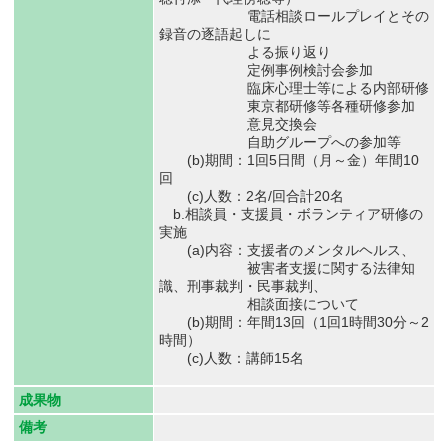
電話相談ロールプレイとその
録音の逐語起しに
よる振り返り
定例事例検討会参加
臨床心理士等による内部研修
東京都研修等各種研修参加
意見交換会
自助グループへの参加等
(b)期間：1回5日間（月～金）年間10
回
(c)人数：2名/回合計20名
b.相談員・支援員・ボランティア研修の
実施
(a)内容：支援者のメンタルヘルス、
被害者支援に関する法律知
識、刑事裁判・民事裁判、
相談面接について
(b)期間：年間13回（1回1時間30分～2
時間）
(c)人数：講師15名
成果物
備考