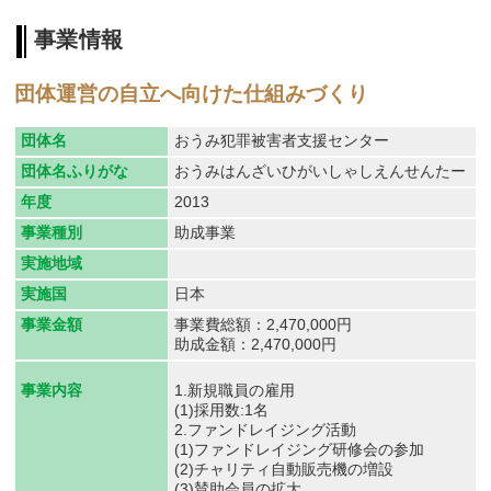
事業情報
団体運営の自立へ向けた仕組みづくり
団体名
おうみ犯罪被害者支援センター
団体名ふりがな
おうみはんざいひがいしゃしえんせんたー
年度
2013
事業種別
助成事業
実施地域
実施国
日本
事業金額
事業費総額：2,470,000円
助成金額：2,470,000円
1.新規職員の雇用
事業内容
(1)採用数:1名
2.ファンドレイジング活動
(1)ファンドレイジング研修会の参加
(2)チャリティ自動販売機の増設
(3)賛助会員の拡大