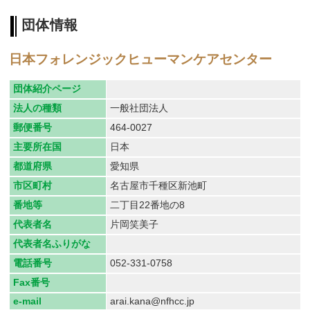
団体情報
日本フォレンジックヒューマンケアセンター
団体紹介ページ
法人の種類
一般社団法人
郵便番号
464-0027
主要所在国
日本
都道府県
愛知県
市区町村
名古屋市千種区新池町
番地等
二丁目22番地の8
代表者名
片岡笑美子
代表者名ふりがな
電話番号
052-331-0758
Fax番号
e-mail
arai.kana@nfhcc.jp