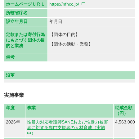
ホームページＵＲＬ
https://nfhcc.jp/
所轄省庁名
設立年月日
年月日
【団体の目的】
定款または寄付行為
にもとづく団体の目
【団体の活動・業務】
的と業務
備考
沿革
実施事業
年度
事業
助成金額
（円）
2026年
性暴力対応看護師SANEおよび性暴力被害
4,563,000
者に対する専門支援者の人材育成（実施
中）